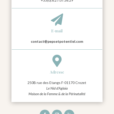
+33(0).6.27.07.38.29

E-mail
contact@pepsetpotentiel.com

Adresse
250B rue des Etangs F-01170 Crozet
Le Nid d’Aglaïa
Maison de la Femme & de la Périnatalité