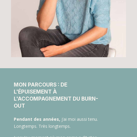
MON PARCOURS : DE
L'ÉPUISEMENT À
L'ACCOMPAGNEMENT DU BURN-
OUT
Pendant des années,
j’ai moi aussi tenu.
Longtemps. Très longtemps.