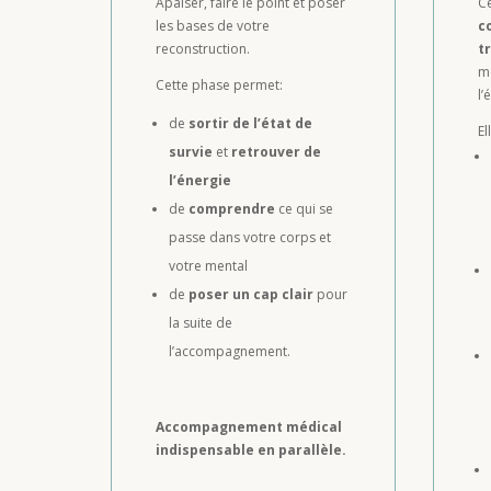
Apaiser, faire le point et poser
Ce
les bases de votre
c
reconstruction.
t
mé
Cette phase permet:
l’
de
sortir de l’état de
El
survie
et
retrouver de
l’énergie
de
comprendre
ce qui se
passe dans votre corps et
votre mental
de
poser un cap clair
pour
la suite de
l’accompagnement.
Accompagnement médical
indispensable en parallèle.