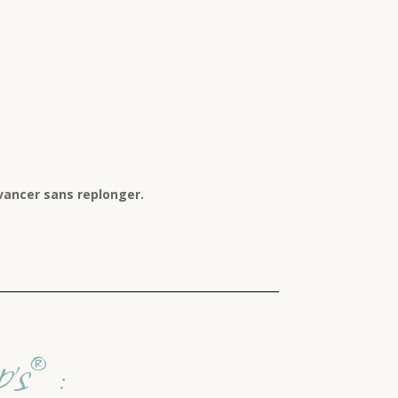
vancer sans replonger.
’s® :