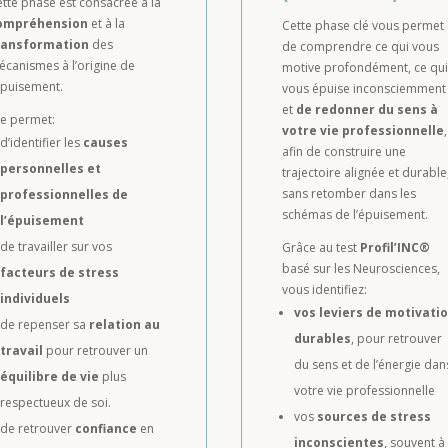
tte phase est consacrée à la
ompréhension
et à la
Cette phase clé vous permet
ransformation
des
de comprendre ce qui vous
canismes à l’origine de
motive profondément, ce qu
épuisement.
vous épuise inconsciemment
et
de redonner du sens à
le permet:
votre vie professionnelle
,
d’identifier les
causes
afin de construire une
personnelles et
trajectoire alignée et durable
sans retomber dans les
professionnelles de
schémas de l’épuisement.
l’épuisement
de travailler sur vos
Grâce au test
Profil’INC®
basé sur les Neurosciences,
facteurs de stress
vous identifiez:
individuels
vos leviers de motivati
de repenser sa
relation au
durables
, pour retrouver
travail
pour retrouver un
du sens et de l’énergie dan
équilibre de vie
plus
votre vie professionnelle
respectueux de soi.
vos
sources de stress
de retrouver
confiance
en
inconscientes
, souvent à