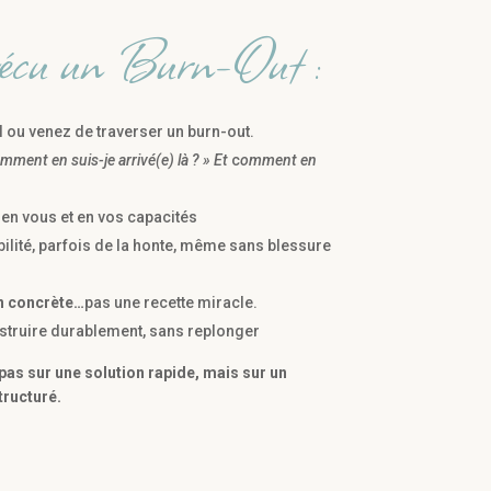
vécu un Burn-Out :
l ou venez de traverser un burn-out.
mment en suis-je arrivé(e) là ? »
Et
c
omment en
en vous et en vos capacités
ilité, parfois de la honte, même sans blessure
n concrète…
pas une recette miracle.
struire durablement, sans replonger
pas sur une solution rapide, mais sur un
ructuré.