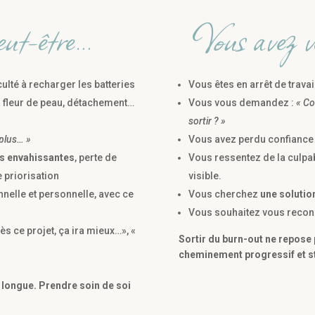
eut-être…
Vous avez 
iculté à recharger les batteries
Vous êtes en arrêt de travai
à fleur de peau, détachement…
Vous vous demandez :
« Co
sortir ? »
 plus… »
Vous avez perdu confiance 
s envahissantes
, perte de
Vous ressentez de la culpab
e priorisation
visible.
nnelle et personnelle, avec ce
Vous cherchez
une solutio
Vous souhaitez vous recon
ès ce projet, ça ira mieux…», «
Sortir du burn-out ne repose 
cheminement progressif et st
 longue. Prendre soin de soi